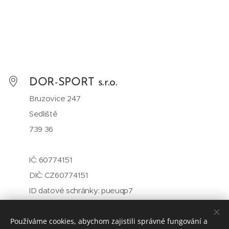
DOR-SPORT s.r.o.
Bruzovice 247
Sedliště
739 36
IČ: 60774151
DIČ: CZ60774151
ID datové schránky: pueuqp7
+420 558 653 177
Používáme cookies, abychom zajistili správné fungování a