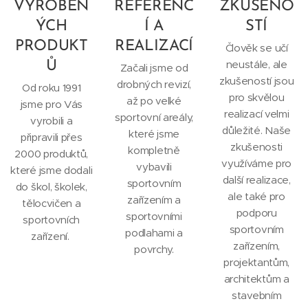
VYROBEN
REFERENC
ZKUŠENO
ÝCH
Í A
STÍ
PRODUKT
REALIZACÍ
Člověk se učí
neustále, ale
Ů
Začali jsme od
zkušeností jsou
drobných revizí,
Od roku 1991
pro skvělou
až po velké
jsme pro Vás
realizací velmi
sportovní areály,
vyrobili a
důležité. Naše
které jsme
připravili přes
zkušenosti
kompletně
2000 produktů,
využíváme pro
vybavili
které jsme dodali
další realizace,
sportovním
do škol, školek,
ale také pro
zařízením a
tělocvičen a
podporu
sportovními
sportovních
sportovním
podlahami a
zařízení.
zařízením,
povrchy.
projektantům,
architektům a
stavebním