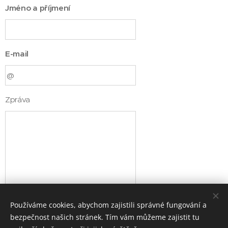
Jméno a příjmení
E-mail
Zpráva
Používáme cookies, abychom zajistili správné fungování a
Odeslat
bezpečnost našich stránek. Tím vám můžeme zajistit tu