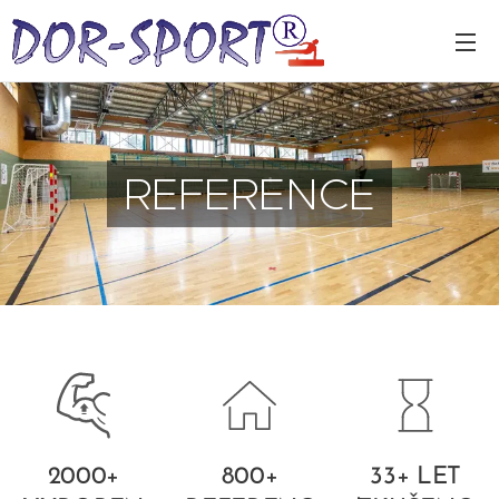
REFERENCE
2000+
800+
33+ LET