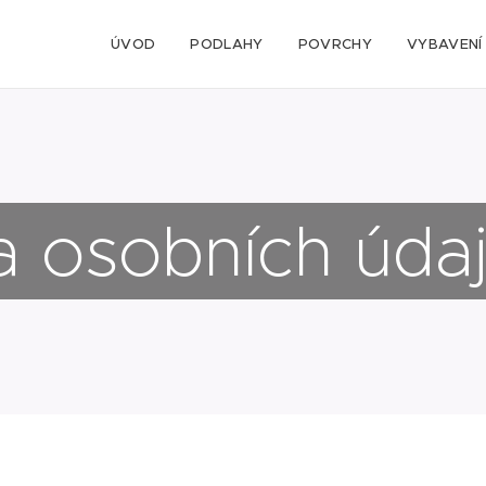
ÚVOD
PODLAHY
POVRCHY
VYBAVENÍ
a osobních úda