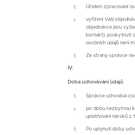
Účelem zpracování oso
vyřízení Vaší objedná
objednávce jsou vyžad
kontakt), poskytnutí 
osobních údajů není mo
Ze strany správce ned
IV.
Doba uchovávání údajů
Správce uchovává oso
po dobu nezbytnou k 
uplatňování nároků z 
Po uplynutí doby uch