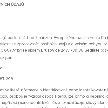
NÍCH ÚDAJŮ
ajů podle čl. 4 bod 7 nařízení Evropského parlamentu a Ra
islosti se zpracováním osobních údajů a o volném pohybu těch
IČ 60774151 se sídlem Bruzovice 247, 739 36 Sedliště
(dále
ce jsou
z
687 298
umí veškeré informace o identifikované nebo identifikovateln
zickou osobou je fyzická osoba, kterou lze přímo či nepřímo 
, například jméno, identifikační číslo, lokační údaje, síťový iden