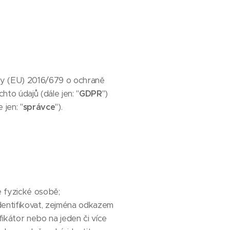
dy (EU) 2016/679 o ochraně
to údajů (dále jen: "
GDPR
")
 jen: "
správce
").
é fyzické osobě;
identifikovat, zejména odkazem
tifikátor nebo na jeden či více