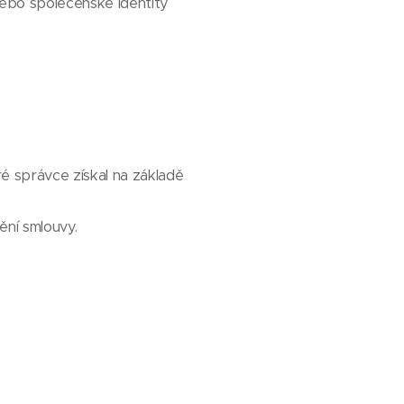
 nebo společenské identity
é správce získal na základě
ění smlouvy.