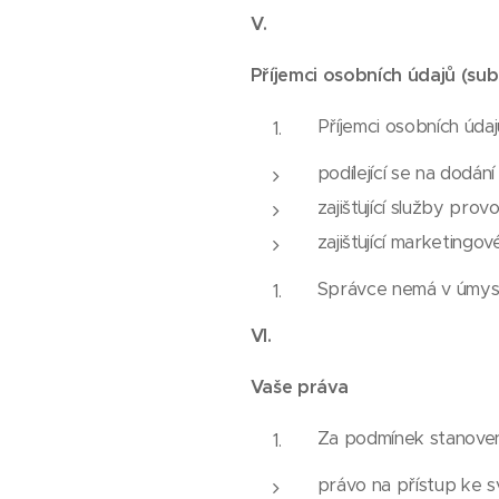
V.
Příjemci osobních údajů (su
Příjemci osobních úda
podílející se na dodání
zajišťující služby pro
zajišťující marketingov
Správce nemá v úmysl
VI.
Vaše práva
Za podmínek stanov
právo na přístup ke s