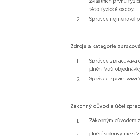
zvláštních prvků fyzic
této fyzické osoby.
Správce nejmenoval p
II.
Zdroje a kategorie zpracov
Správce zpracovává os
plnění Vaší objednávky
Správce zpracovává Va
III.
Zákonný důvod a účel zprac
Zákonným důvodem zpr
plnění smlouvy mezi V