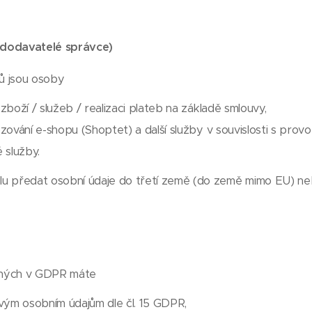
bdodavatelé správce)
jů jsou osoby
 zboží / služeb / realizaci plateb na základě smlouvy,
vozování e-shopu (Shoptet) a další služby v souvislosti s pro
é služby.
u předat osobní údaje do třetí země (do země mimo EU) neb
ených v GDPR máte
vým osobním údajům dle čl. 15 GDPR,