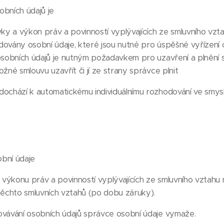
bních údajů je
vky a výkon práv a povinností vyplývajících ze smluvního vzt
ovány osobní údaje, které jsou nutné pro úspěšné vyřízení 
osobních údajů je nutným požadavkem pro uzavření a plnění 
žné smlouvu uzavřít či jí ze strany správce plnit
ochází k automatickému individuálnímu rozhodování ve smysl
bní údaje
výkonu práv a povinností vyplývajících ze smluvního vztahu
těchto smluvních vztahů (po dobu záruky).
ovávání osobních údajů správce osobní údaje vymaže.